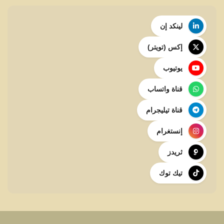
لينكد إن
إكس (تويتر)
يوتيوب
قناة واتساب
قناة تيليجرام
إنستغرام
ثريدز
تيك توك