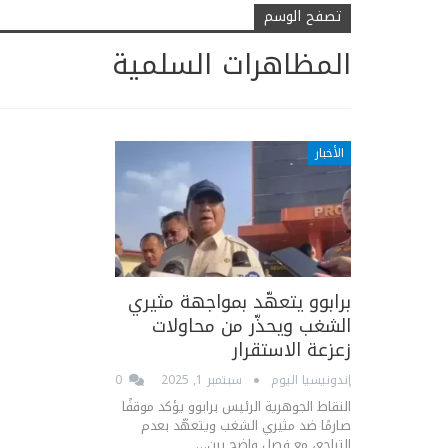
تصفح الوسم
المظاهرات السلمية
الأخبار
برابوو يتعهّد بمواجهة مثيري
الشغب ويحذّر من محاولات
زعزعة الاستقرار
إندونيسيا اليوم
سبتمبر 1, 2025
0
النقاط الجوهرية الرئيس برابوو يؤكد موقفًا
صارمًا ضد مثيري الشغب ويتعهّد بعدم
التراجع، مع فصل واضح بين…