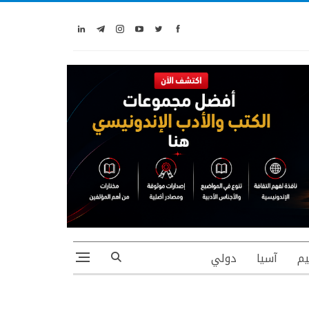
يم
آسيا
دولي