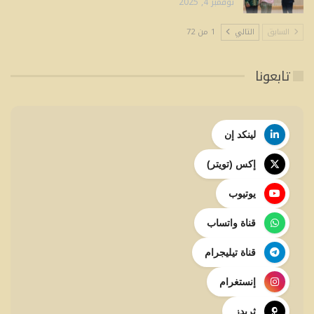
نوفمبر 4, 2025
السابق
التالي
1 من 72
تابعونا
لينكد إن
إكس (تويتر)
يوتيوب
قناة واتساب
قناة تيليجرام
إنستغرام
ثريدز