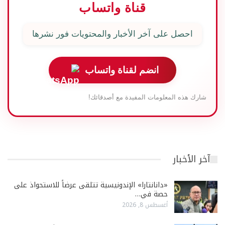
قناة واتساب
احصل على آخر الأخبار والمحتويات فور نشرها
انضم لقناة واتساب
شارك هذه المعلومات المفيدة مع أصدقائك!
آخر الأخبار
«دانانتارا» الإندونيسية تتلقى عرضاً للاستحواذ على
حصة في…
أغسطس 8, 2026