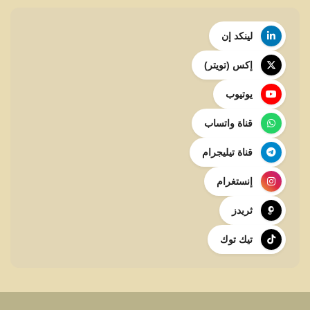
لينكد إن
إكس (تويتر)
يوتيوب
قناة واتساب
قناة تيليجرام
إنستغرام
ثريدز
تيك توك