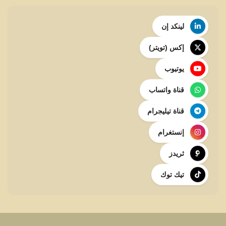
لينكد إن
إكس (تويتر)
يوتيوب
قناة واتساب
قناة تيليجرام
إنستغرام
ثريدز
تيك توك