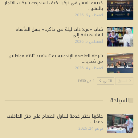
خديعة العمل في تركيا: كيف استدرجت شبكات الاتجار
بالبشر…
أغسطس 6, 2026
كتاب «غزة: ذات ليلة في جاكرتا» ينقل المأساة
الفلسطينية إلى…
أغسطس 5, 2026
شرطة العاصمة الإندونيسية تستعيد ثلاثة مواطنين
من ضحايا…
أغسطس 4, 2026
السابق
التالي
1 من 1٬630
السياحة
جاكرتا تختبر خدمة لتناول الطعام على متن الحافلات
دعماً…
يوليو 24, 2026