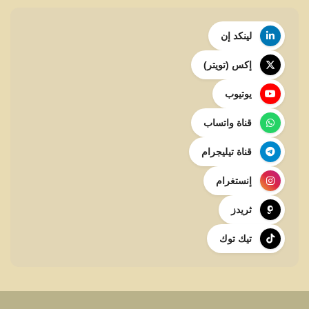
لينكد إن
إكس (تويتر)
يوتيوب
قناة واتساب
قناة تيليجرام
إنستغرام
ثريدز
تيك توك