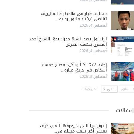
مساعد طيار في «الخطوط الماليزية»
تقاضى ٢١٩٫٤ مليون روبية…
أغسطس 4, 2026
الإنتربول يصدر نشرة حمراء بحق الشيخ أحمد
المصري بتهمة التحرش
أغسطس 4, 2026
إجلاء ٢٣٤ راكباً وتأكيد مصرع خمسة
أشخاص في حريق عبارة…
أغسطس 3, 2026
السابق
التالي
1 من 1٬629
مقالات
إندونيسيا التي لا يعرفها العرب كيف
يعيش أكبر شعب مسلم في…