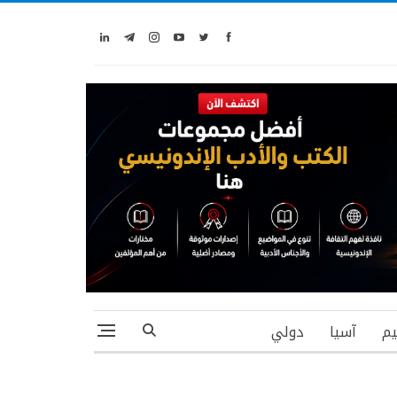
يم
آسيا
دولي