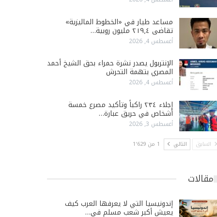
مساعد طيار في «الخطوط الماليزية»
تقاضى ٢١٩٫٤ مليون روبية…
أغسطس 4, 2026
الإنتربول يصدر نشرة حمراء بحق الشيخ أحمد
المصري بتهمة التحرش
أغسطس 4, 2026
إجلاء ٢٣٤ راكباً وتأكيد مصرع خمسة
أشخاص في حريق عبارة…
أغسطس 3, 2026
السابق
التالي
1 من 1٬629
مقالات
إندونيسيا التي لا يعرفها العرب كيف
يعيش أكبر شعب مسلم في…