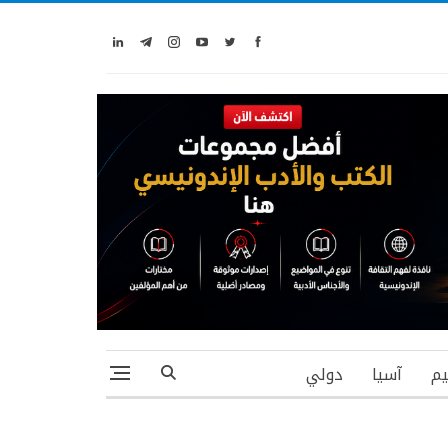
يم
آسيا
دولي