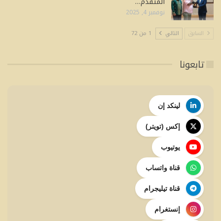
المتقدم…
نوفمبر 4, 2025
السابق
التالي
1 من 72
تابعونا
لينكد إن
إكس (تويتر)
يوتيوب
قناة واتساب
قناة تيليجرام
إنستغرام