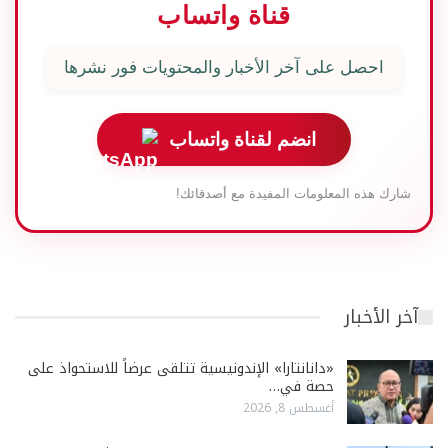
قناة واتساب
احصل على آخر الأخبار والمحتويات فور نشرها
انضم لقناة واتساب
شارك هذه المعلومات المفيدة مع أصدقائك!
آخر الأخبار
«دانانتارا» الإندونيسية تتلقى عرضاً للاستحواذ على
حصة في…
أغسطس 8, 2026