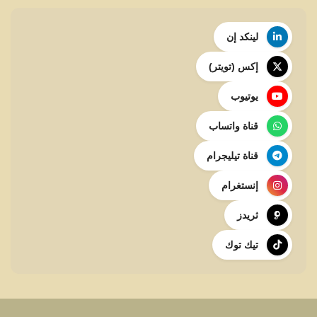
لينكد إن
إكس (تويتر)
يوتيوب
قناة واتساب
قناة تيليجرام
إنستغرام
ثريدز
تيك توك