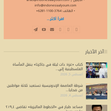
info@indonesiaalyoum.com
• الهاتف: 3764-1100-6281+
اقرأ أكثر...
آخر الأخبار
كتاب «غزة: ذات ليلة في جاكرتا» ينقل المأساة
الفلسطينية إلى…
أغسطس 5, 2026
شرطة العاصمة الإندونيسية تستعيد ثلاثة مواطنين
من ضحايا…
أغسطس 4, 2026
مساعد طيار في «الخطوط الماليزية» تقاضى ٢١٩٫٤