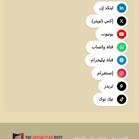
لينكد إن
إكس (تويتر)
يوتيوب
قناة واتساب
قناة تيليجرام
إنستغرام
ثريدز
تيك توك
الرئيسية
اتصل بنا
للإعلان