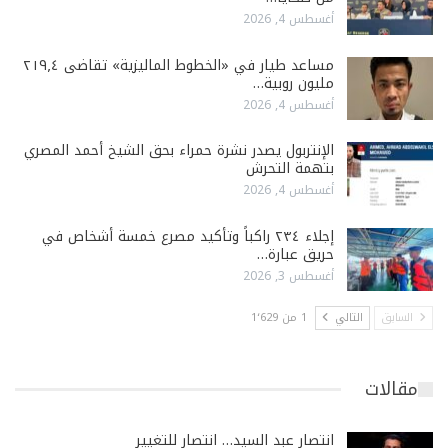
أغسطس 4, 2026
مساعد طيار في «الخطوط الماليزية» تقاضى ٢١٩٫٤
مليون روبية…
أغسطس 4, 2026
الإنتربول يصدر نشرة حمراء بحق الشيخ أحمد المصري
بتهمة التحرش
أغسطس 4, 2026
إجلاء ٢٣٤ راكباً وتأكيد مصرع خمسة أشخاص في
حريق عبارة…
أغسطس 3, 2026
السابق
التالي
1 من 1٬629
مقالات
انتصار عبد السيد… انتصار للتغيير