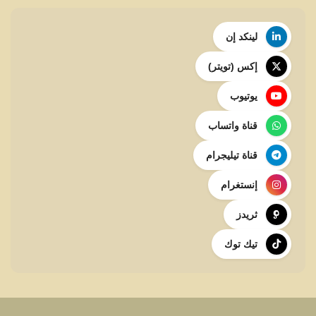
لينكد إن
إكس (تويتر)
يوتيوب
قناة واتساب
قناة تيليجرام
إنستغرام
ثريدز
تيك توك