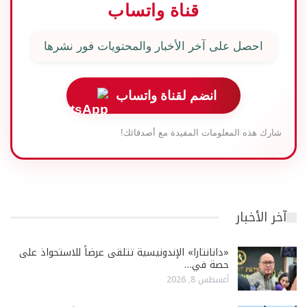
قناة واتساب
احصل على آخر الأخبار والمحتويات فور نشرها
انضم لقناة واتساب
شارك هذه المعلومات المفيدة مع أصدقائك!
آخر الأخبار
«دانانتارا» الإندونيسية تتلقى عرضاً للاستحواذ على
حصة في…
أغسطس 8, 2026