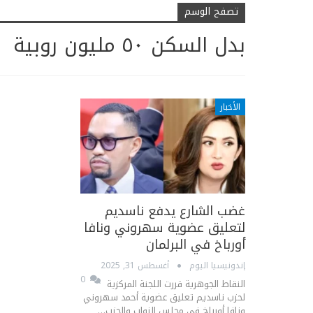
تصفح الوسم
بدل السكن ٥٠ مليون روبية
الأخبار
غضب الشارع يدفع ناسديم
لتعليق عضوية سهروني ونافا
أورباخ في البرلمان
إندونيسيا اليوم
أغسطس 31, 2025
0
النقاط الجوهرية قررت اللجنة المركزية
لحزب ناسديم تعليق عضوية أحمد سهروني
ونافا أورباخ في مجلس النواب والحزب…