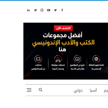
يم
آسيا
دولي