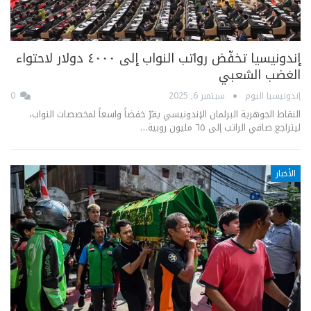
إندونيسيا تخفّض رواتب النواب إلى ٤٠٠٠ دولار لاحتواء
الغضب الشعبي
إندونيسيا اليوم
سبتمبر 6, 2025
0
النقاط الجوهرية البرلمان الإندونيسي يقرّ خفضاً واسعاً لمخصصات النواب،
ليتراجع صافي الراتب إلى ٦٥ مليون روبية…
الأخبار