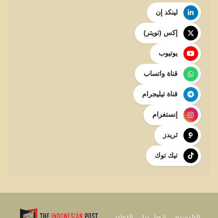
لينكد إن
إكس (تويتر)
يوتيوب
قناة واتساب
قناة تيليجرام
إنستغرام
ثريدز
تيك توك
الرئيسية
اتصل بنا
للإعلان