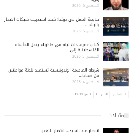
أغسطس 6, 2026
خديعة العمل في تركيا: كيف استدرجت شبكات الاتجار
بالبشر…
أغسطس 6, 2026
كتاب «غزة: ذات ليلة في جاكرتا» ينقل المأساة
الفلسطينية إلى…
أغسطس 5, 2026
شرطة العاصمة الإندونيسية تستعيد ثلاثة مواطنين
من ضحايا…
أغسطس 4, 2026
السابق
التالي
1 من 1٬630
مقالات
انتصار عبد السيد… انتصار للتغيير