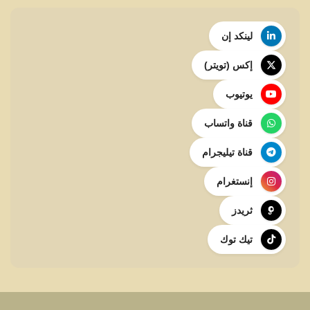
لينكد إن
إكس (تويتر)
يوتيوب
قناة واتساب
قناة تيليجرام
إنستغرام
ثريدز
تيك توك