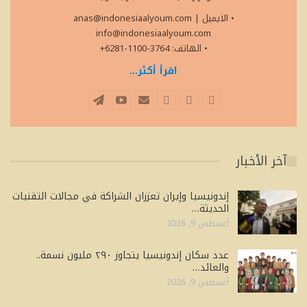
• الايميل
|
anas@indonesiaalyoum.com
info@indonesiaalyoum.com
• الهاتف: 3764-1100-6281+
اقرأ أكثر...
آخر الأخبار
إندونيسيا وإيران تعززان الشراكة في مجالات التقنيات
الحديثة…
أغسطس 9, 2026
عدد سكان إندونيسيا يتجاوز ٢٩٠ مليون نسمة..
والعائد…
أغسطس 9, 2026