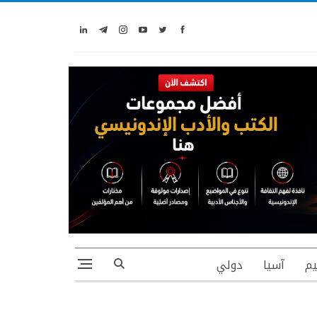
يم
آسيا
دولي