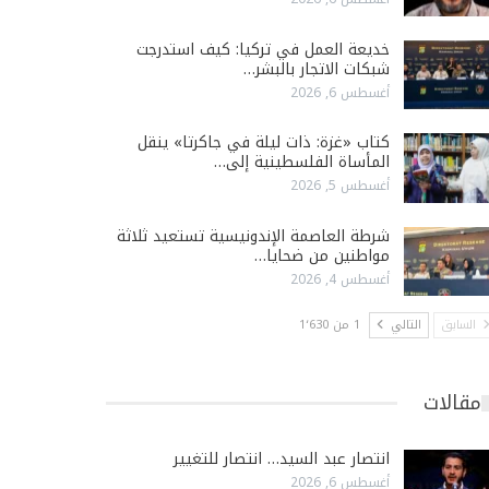
خديعة العمل في تركيا: كيف استدرجت
شبكات الاتجار بالبشر…
أغسطس 6, 2026
كتاب «غزة: ذات ليلة في جاكرتا» ينقل
المأساة الفلسطينية إلى…
أغسطس 5, 2026
شرطة العاصمة الإندونيسية تستعيد ثلاثة
مواطنين من ضحايا…
أغسطس 4, 2026
السابق
التالي
1 من 1٬630
مقالات
انتصار عبد السيد… انتصار للتغيير
أغسطس 6, 2026