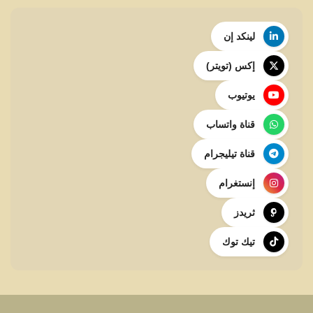
لينكد إن
إكس (تويتر)
يوتيوب
قناة واتساب
قناة تيليجرام
إنستغرام
ثريدز
تيك توك