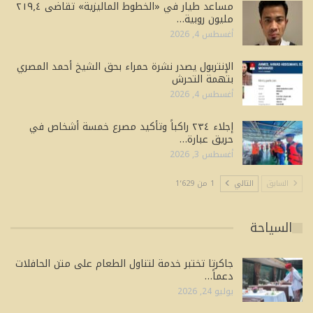
مساعد طيار في «الخطوط الماليزية» تقاضى ٢١٩٫٤
مليون روبية…
أغسطس 4, 2026
الإنتربول يصدر نشرة حمراء بحق الشيخ أحمد المصري
بتهمة التحرش
أغسطس 4, 2026
إجلاء ٢٣٤ راكباً وتأكيد مصرع خمسة أشخاص في
حريق عبارة…
أغسطس 3, 2026
السابق
التالي
1 من 1٬629
السياحة
جاكرتا تختبر خدمة لتناول الطعام على متن الحافلات
دعماً…
يوليو 24, 2026