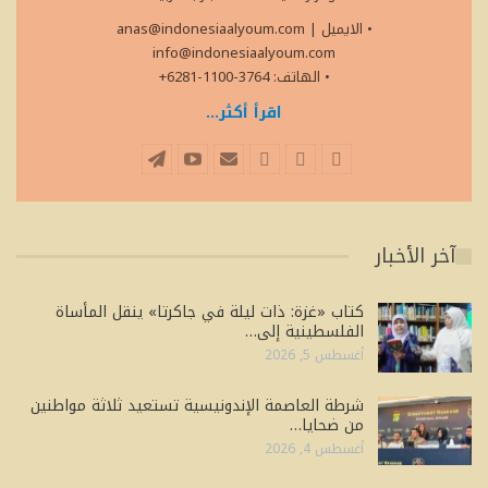
• الايميل
|
anas@indonesiaalyoum.com
info@indonesiaalyoum.com
• الهاتف: 3764-1100-6281+
اقرأ أكثر...
آخر الأخبار
كتاب «غزة: ذات ليلة في جاكرتا» ينقل المأساة
الفلسطينية إلى…
أغسطس 5, 2026
شرطة العاصمة الإندونيسية تستعيد ثلاثة مواطنين
من ضحايا…
أغسطس 4, 2026