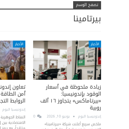
تصفح الوسم
بيرتامينا
الأخبار
الأخبار
زيادة ملحوظة في أسعار
تعاون إندوني
الوقود بإندونيسيا:
أمن الطاقة 
«بيرتاماكس» يتجاوز ١٦ ألف
الروابط التجا
روبية
إندونيسيا اليوم
إندونيسيا اليوم
يونيو 10, 2026
0
النقاط الجوهرية
الاقتصادية بين إن
ملخص سريع أعلنت شركة «بيرتامينا»
متزايداً، مع برو