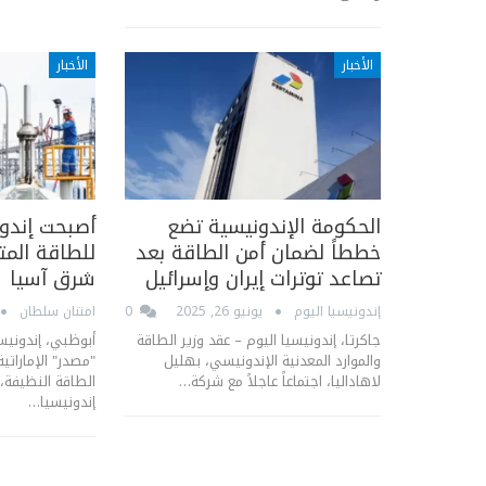
الأخبار
الأخبار
الحكومة الإندونيسية تضع
أصبحت إندون
خططاً لضمان أمن الطاقة بعد
للطاقة الم
تصاعد توترات إيران وإسرائيل
شرق آسيا
إندونيسيا اليوم
يونيو 26, 2025
0
امتنان سلطان
جاكرتا، إندونيسيا اليوم – عقد وزير الطاقة
أبوظبي، إندونيس
والموارد المعدنية الإندونيسي، بهليل
"مصدر" الإماراتي
لاهاداليا، اجتماعاً عاجلاً مع شركة…
الطاقة النظيفة،
إندونيسيا…