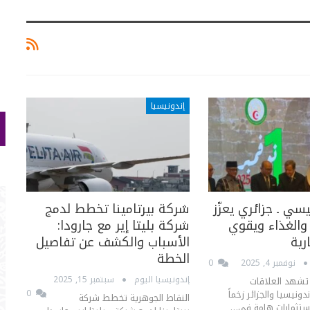
إندونيسيا
سي ـ جزائري يعزّز
شركة بيرتامينا تخطط لدمج
والغذاء ويقوي
شركة بليتا إير مع جارودا:
رية
الأسباب والكشف عن تفاصيل
الخطة
نوفمبر 4, 2025
0
إندونيسيا اليوم
سبتمبر 15, 2025
 تشهد العلاقات
دونيسيا والجزائر زخماً
0
النقاط الجوهرية تخطط شركة
ز استثمارات هامة في…