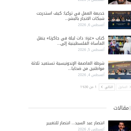
خديعة العمل في تركيا: كيف استدرجت
شبكات الاتجار بالبشر…
أغسطس 6, 2026
كتاب «غزة: ذات ليلة في جاكرتا» ينقل
المأساة الفلسطينية إلى…
أغسطس 5, 2026
شرطة العاصمة الإندونيسية تستعيد ثلاثة
مواطنين من ضحايا…
أغسطس 4, 2026
السابق
التالي
1 من 1٬630
مقالات
انتصار عبد السيد… انتصار للتغيير
أغسطس 6, 2026