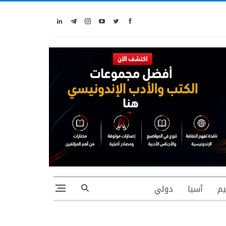
يم
آسيا
دولي