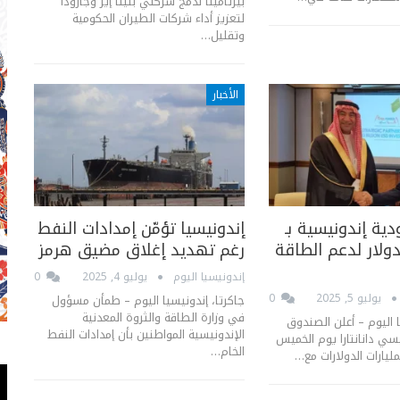
بيرتامينا لدمج شركتي بليتا إير وجارودا
لتعزيز أداء شركات الطيران الحكومية
وتقليل…
الأخبار
ة إندونيسية بـ
إندونيسيا تؤمّن إمدادات النفط
 دولار لدعم الطاقة
رغم تهديد إغلاق مضيق هرمز
إندونيسيا اليوم
يوليو 4, 2025
0
يوليو 5, 2025
0
جاكرتا، إندونيسيا اليوم – طمأن مسؤول
في وزارة الطاقة والثروة المعدنية
ا اليوم – أعلن الصندوق
الإندونيسية المواطنين بأن إمدادات النفط
سي دانانتارا يوم الخميس
الخام…
مليارات الدولارات مع…