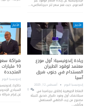
الإندونيسية عن زيادة أسعار الوقود غير
المدعوم، حيث قفز سعر لتر «بيرتاماكس»…
الأخبار
الأخبار
ريادة إندونيسية: أول موزع
شراكة سعودي
معتمد لوقود الطيران
10 مليارات
المستدام في جنوب شرق
المتجددة
آسيا
إندونيسيا اليوم
إندونيسيا اليوم
أغسطس 12, 2025
جاكرتا، إندونيسي
0
السيادي الإندوني
النقاط الجوهرية إطلاق بيرتامينا في
عن إبرام شراكة ب
سيلاتشاب أول وقود طيران صديق للبيئة
مصنوع من زيت الطهي المستعمل
وبأعلى…