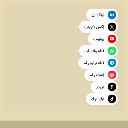
لينكد إن
إكس (تويتر)
يوتيوب
قناة واتساب
قناة تيليجرام
إنستغرام
ثريدز
تيك توك