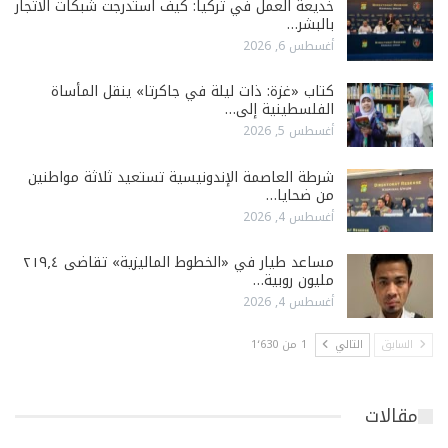
خديعة العمل في تركيا: كيف استدرجت شبكات الاتجار
بالبشر…
أغسطس 6, 2026
كتاب «غزة: ذات ليلة في جاكرتا» ينقل المأساة
الفلسطينية إلى…
أغسطس 5, 2026
شرطة العاصمة الإندونيسية تستعيد ثلاثة مواطنين
من ضحايا…
أغسطس 4, 2026
مساعد طيار في «الخطوط الماليزية» تقاضى ٢١٩٫٤
مليون روبية…
أغسطس 4, 2026
السابق
التالي
1 من 1٬630
مقالات