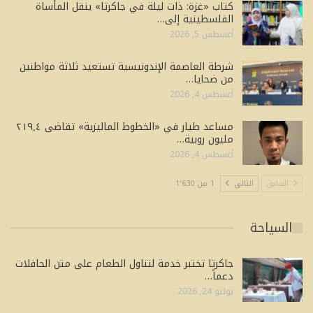
كتاب «غزة: ذات ليلة في جاكرتا» ينقل المأساة
الفلسطينية إلى…
أغسطس 5, 2026
شرطة العاصمة الإندونيسية تستعيد ثلاثة مواطنين
من ضحايا…
أغسطس 4, 2026
مساعد طيار في «الخطوط الماليزية» تقاضى ٢١٩٫٤
مليون روبية…
أغسطس 4, 2026
السابق
التالي
1 من 1٬630
السياحة
جاكرتا تختبر خدمة لتناول الطعام على متن الحافلات
دعماً…
يوليو 24, 2026