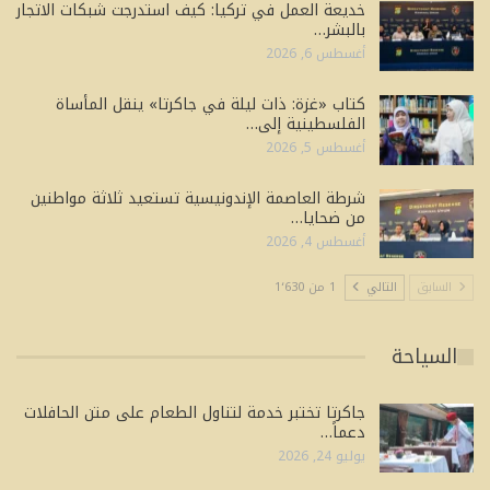
خديعة العمل في تركيا: كيف استدرجت شبكات الاتجار
بالبشر…
أغسطس 6, 2026
كتاب «غزة: ذات ليلة في جاكرتا» ينقل المأساة
الفلسطينية إلى…
أغسطس 5, 2026
شرطة العاصمة الإندونيسية تستعيد ثلاثة مواطنين
من ضحايا…
أغسطس 4, 2026
السابق
التالي
1 من 1٬630
السياحة
جاكرتا تختبر خدمة لتناول الطعام على متن الحافلات
دعماً…
يوليو 24, 2026