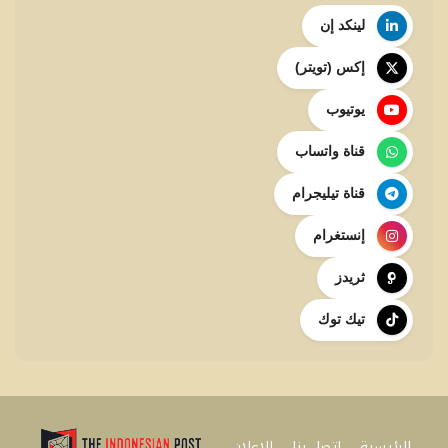
لينكد إن
إكس (تويتر)
يوتيوب
قناة واتساب
قناة تيليجرام
إنستغرام
ثريدز
تيك توك
الرئيسية
اتصل بنا
للإعلان