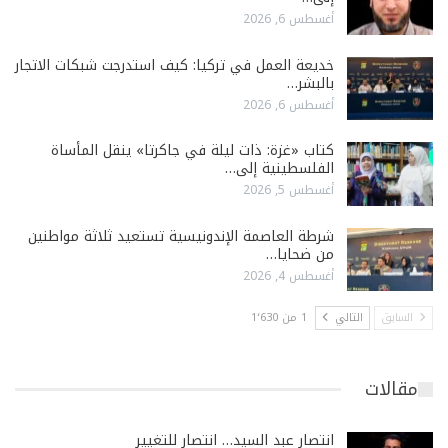
أغسطس 6, 2026
خديعة العمل في تركيا: كيف استدرجت شبكات الاتجار
بالبشر…
أغسطس 6, 2026
كتاب «غزة: ذات ليلة في جاكرتا» ينقل المأساة
الفلسطينية إلى…
أغسطس 5, 2026
شرطة العاصمة الإندونيسية تستعيد ثلاثة مواطنين
من ضحايا…
أغسطس 4, 2026
السابق
التالي
1 من 1٬630
مقالات
انتصار عبد السيد… انتصار للتغيير