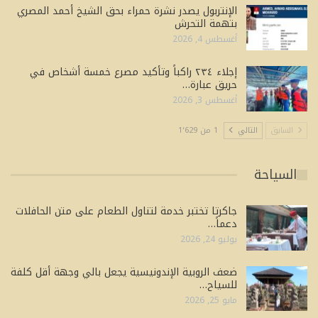
الإنتربول يصدر نشرة حمراء بحق الشيخ أحمد المصري
بتهمة التحرش
أغسطس 4, 2026
إجلاء ٢٣٤ راكباً وتأكيد مصرع خمسة أشخاص في
حريق عبارة…
أغسطس 3, 2026
السابق
التالي
1 من 1٬629
السياحة
جاكرتا تختبر خدمة لتناول الطعام على متن الحافلات
دعماً…
يوليو 24, 2026
ضعف الروبية الإندونيسية يجعل بالي وجهة أقل كلفة
للسياح…
مايو 25, 2026