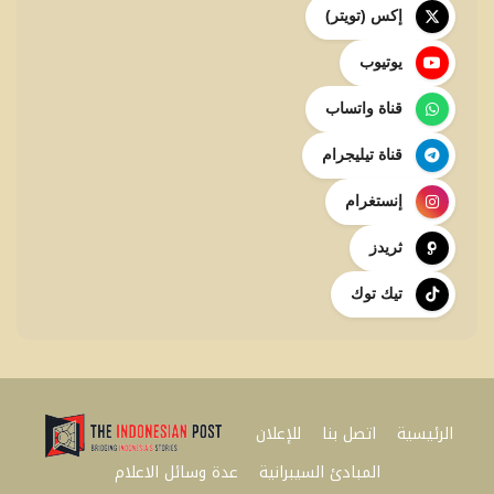
إكس (تويتر)
يوتيوب
قناة واتساب
قناة تيليجرام
إنستغرام
ثريدز
تيك توك
الرئيسية
اتصل بنا
للإعلان
المبادئ السيبرانية
عدة وسائل الاعلام