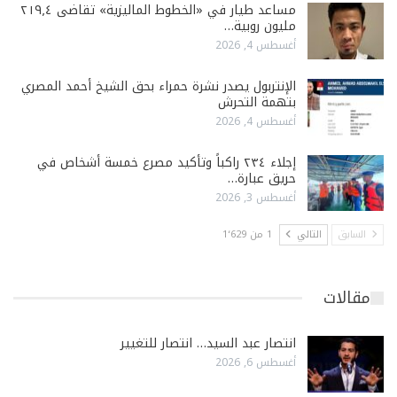
مساعد طيار في «الخطوط الماليزية» تقاضى ٢١٩٫٤
مليون روبية…
أغسطس 4, 2026
الإنتربول يصدر نشرة حمراء بحق الشيخ أحمد المصري
بتهمة التحرش
أغسطس 4, 2026
إجلاء ٢٣٤ راكباً وتأكيد مصرع خمسة أشخاص في
حريق عبارة…
أغسطس 3, 2026
السابق
التالي
1 من 1٬629
مقالات
انتصار عبد السيد… انتصار للتغيير
أغسطس 6, 2026