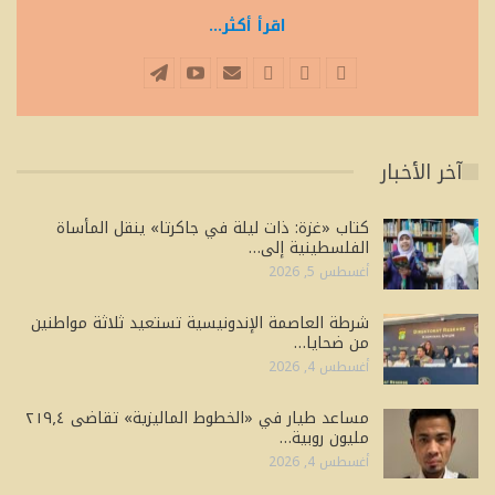
اقرأ أكثر...
آخر الأخبار
كتاب «غزة: ذات ليلة في جاكرتا» ينقل المأساة
الفلسطينية إلى…
أغسطس 5, 2026
شرطة العاصمة الإندونيسية تستعيد ثلاثة مواطنين
من ضحايا…
أغسطس 4, 2026
مساعد طيار في «الخطوط الماليزية» تقاضى ٢١٩٫٤
مليون روبية…
أغسطس 4, 2026