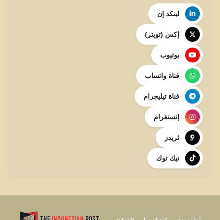
لينكد إن
إكس (تويتر)
يوتيوب
قناة واتساب
قناة تيليجرام
إنستغرام
ثريدز
تيك توك