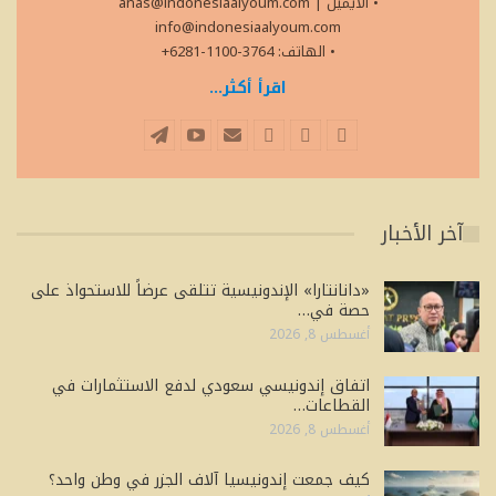
• الايميل
|
anas@indonesiaalyoum.com
info@indonesiaalyoum.com
• الهاتف: 3764-1100-6281+
اقرأ أكثر...
آخر الأخبار
«دانانتارا» الإندونيسية تتلقى عرضاً للاستحواذ على
حصة في…
أغسطس 8, 2026
اتفاق إندونيسي سعودي لدفع الاستثمارات في
القطاعات…
أغسطس 8, 2026
كيف جمعت إندونيسيا آلاف الجزر في وطن واحد؟