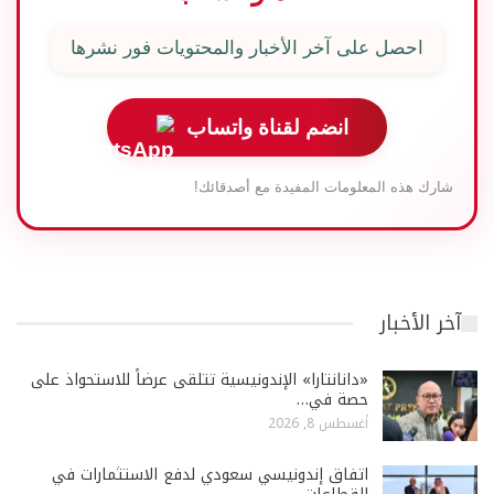
احصل على آخر الأخبار والمحتويات فور نشرها
انضم لقناة واتساب
شارك هذه المعلومات المفيدة مع أصدقائك!
آخر الأخبار
«دانانتارا» الإندونيسية تتلقى عرضاً للاستحواذ على
حصة في…
أغسطس 8, 2026
اتفاق إندونيسي سعودي لدفع الاستثمارات في