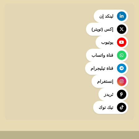
لينكد إن
إكس (تويتر)
يوتيوب
قناة واتساب
قناة تيليجرام
إنستغرام
ثريدز
تيك توك