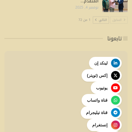
المتقدم…
نوفمبر 4, 2025
السابق
التالي
1 من 72
تابعونا
لينكد إن
إكس (تويتر)
يوتيوب
قناة واتساب
قناة تيليجرام
إنستغرام