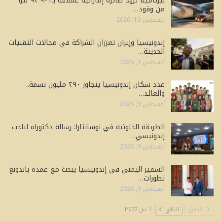
بيرتامينا تزود طائرة إماراتية عملاقة بـ٩٢٬٩٠١ لترًا
من وقود…
أغسطس 10, 2026
إندونيسيا وإيران تعززان الشراكة في مجالات التقنيات
الحديثة…
أغسطس 9, 2026
عدد سكان إندونيسيا يتجاوز ٢٩٠ مليون نسمة..
والعائد…
أغسطس 9, 2026
الطريقة الخلوتية في نوسانتارا: رسالة دكتوراه لباحث
إندونيسي…
أغسطس 9, 2026
السفير اليمني في إندونيسيا يبحث مع عمدة باندونغ
تطورات…
أغسطس 9, 2026
السابق
التالي
1 من 1٬632