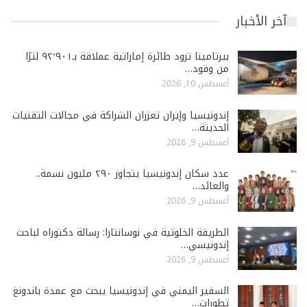
آخر الأخبار
بيرتامينا تزود طائرة إماراتية عملاقة بـ٩٢٬٩٠١ لترًا
من وقود…
أغسطس 10, 2026
إندونيسيا وإيران تعززان الشراكة في مجالات التقنيات
الحديثة…
أغسطس 9, 2026
عدد سكان إندونيسيا يتجاوز ٢٩٠ مليون نسمة..
والعائد…
أغسطس 9, 2026
الطريقة الخلوتية في نوسانتارا: رسالة دكتوراه لباحث
إندونيسي…
أغسطس 9, 2026
السفير اليمني في إندونيسيا يبحث مع عمدة باندونغ
تطورات…