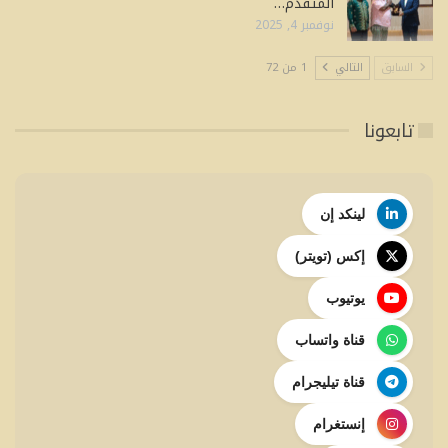
المتقدم…
نوفمبر 4, 2025
السابق
التالي
1 من 72
تابعونا
لينكد إن
إكس (تويتر)
يوتيوب
قناة واتساب
قناة تيليجرام
إنستغرام