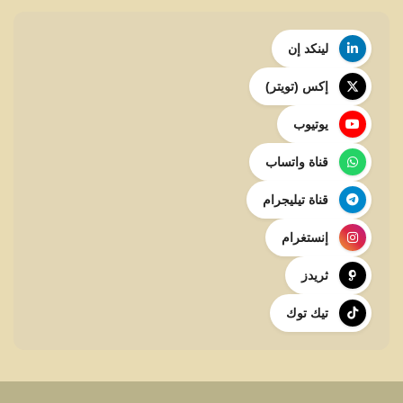
لينكد إن
إكس (تويتر)
يوتيوب
قناة واتساب
قناة تيليجرام
إنستغرام
ثريدز
تيك توك