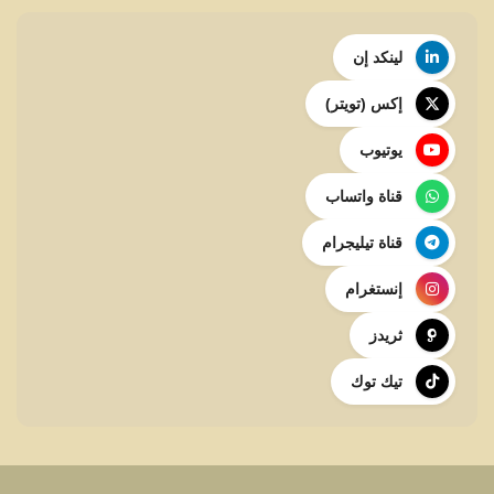
لينكد إن
إكس (تويتر)
يوتيوب
قناة واتساب
قناة تيليجرام
إنستغرام
ثريدز
تيك توك