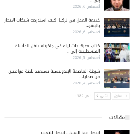
إلى…
أغسطس 6, 2026
خديعة العمل في تركيا: كيف استدرجت شبكات الاتجار
بالبشر…
أغسطس 6, 2026
كتاب «غزة: ذات ليلة في جاكرتا» ينقل المأساة
الفلسطينية إلى…
أغسطس 5, 2026
شرطة العاصمة الإندونيسية تستعيد ثلاثة مواطنين
من ضحايا…
أغسطس 4, 2026
السابق
التالي
1 من 1٬630
مقالات
انتصار عبد السيد… انتصار للتغيير