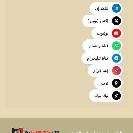
لينكد إن
إكس (تويتر)
يوتيوب
قناة واتساب
قناة تيليجرام
إنستغرام
ثريدز
تيك توك