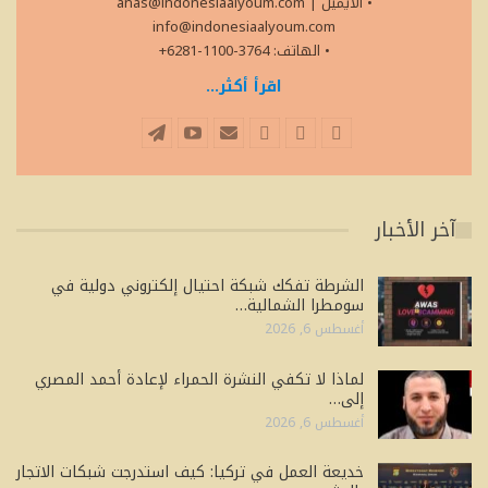
• الايميل
|
anas@indonesiaalyoum.com
info@indonesiaalyoum.com
• الهاتف: 3764-1100-6281+
اقرأ أكثر...
آخر الأخبار
الشرطة تفكك شبكة احتيال إلكتروني دولية في
سومطرا الشمالية…
أغسطس 6, 2026
لماذا لا تكفي النشرة الحمراء لإعادة أحمد المصري
إلى…
أغسطس 6, 2026
خديعة العمل في تركيا: كيف استدرجت شبكات الاتجار