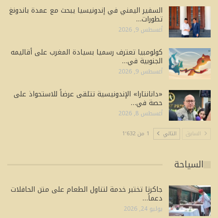
السفير اليمني في إندونيسيا يبحث مع عمدة باندونغ
تطورات…
أغسطس 9, 2026
كولومبيا تعترف رسميا بسيادة المغرب على أقاليمه
الجنوبية في…
أغسطس 9, 2026
«دانانتارا» الإندونيسية تتلقى عرضاً للاستحواذ على
حصة في…
أغسطس 8, 2026
السابق
التالي
1 من 1٬632
السياحة
جاكرتا تختبر خدمة لتناول الطعام على متن الحافلات
دعماً…
يوليو 24, 2026