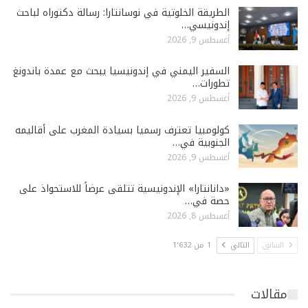
الطريقة الخلوتية في نوسانتارا: رسالة دكتوراه لباحث
إندونيسي…
أغسطس 9, 2026
السفير اليمني في إندونيسيا يبحث مع عمدة باندونغ
تطورات…
أغسطس 9, 2026
كولومبيا تعترف رسميا بسيادة المغرب على أقاليمه
الجنوبية في…
أغسطس 9, 2026
«دانانتارا» الإندونيسية تتلقى عرضاً للاستحواذ على
حصة في…
أغسطس 8, 2026
السابق
التالي
1 من 1٬632
مقالات