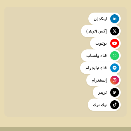
لينكد إن
إكس (تويتر)
يوتيوب
قناة واتساب
قناة تيليجرام
إنستغرام
ثريدز
تيك توك