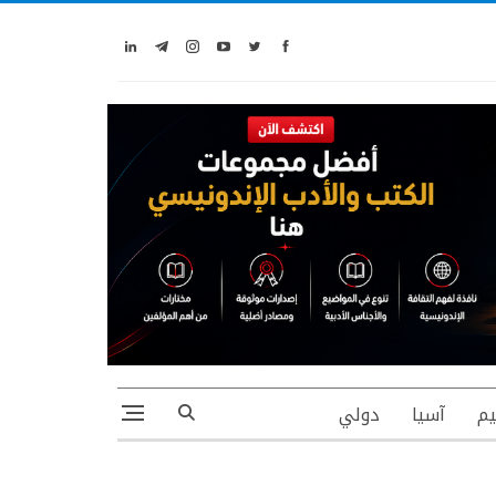
يم
آسيا
دولي