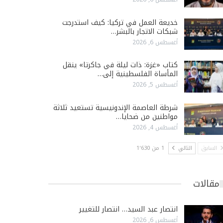
خديعة العمل في تركيا: كيف استدرجت
شبكات الاتجار بالبشر…
أغسطس 6, 2026
كتاب «غزة: ذات ليلة في جاكرتا» ينقل
المأساة الفلسطينية إلى…
أغسطس 5, 2026
شرطة العاصمة الإندونيسية تستعيد ثلاثة
مواطنين من ضحايا…
أغسطس 4, 2026
السابق
التالي
1 من 1٬630
مقالات
انتصار عبد السيد… انتصار للتغيير
أغسطس 6, 2026