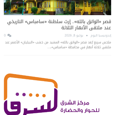
قصر «الواتق بالله».. إرث سلطنة «سامباس» التاريخي
عند ملتقى الأنهار الثلاثة
إندونيسيا اليوم
يوليو 8, 2026
0
ملخص سريع يُعد قصر «الواتق بالله» المشيد من خشب «البيليان» الأصفر عند
ملتقى ثلاثة أنهار في محافظة «سامباس»،…