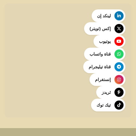
لينكد إن
إكس (تويتر)
يوتيوب
قناة واتساب
قناة تيليجرام
إنستغرام
ثريدز
تيك توك