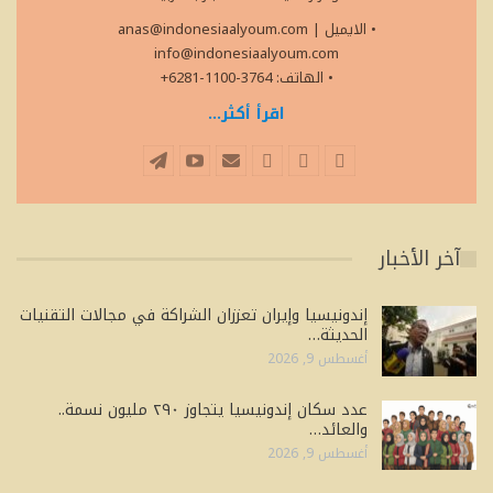
• الايميل
|
anas@indonesiaalyoum.com
info@indonesiaalyoum.com
• الهاتف: 3764-1100-6281+
اقرأ أكثر...
آخر الأخبار
إندونيسيا وإيران تعززان الشراكة في مجالات التقنيات
الحديثة…
أغسطس 9, 2026
عدد سكان إندونيسيا يتجاوز ٢٩٠ مليون نسمة..
والعائد…
أغسطس 9, 2026