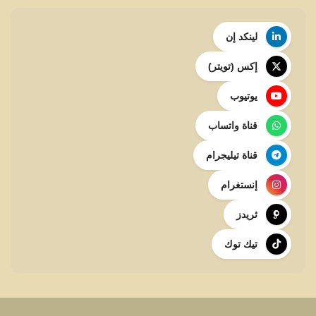
لينكد إن
إكس (تويتر)
يوتيوب
قناة واتساب
قناة تيليجرام
إنستغرام
ثريدز
تيك توك