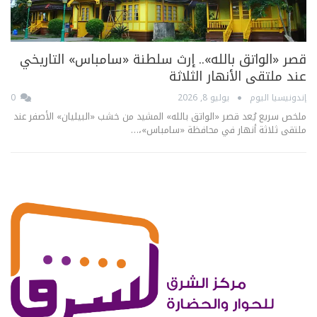
قصر «الواتق بالله».. إرث سلطنة «سامباس» التاريخي
عند ملتقى الأنهار الثلاثة
إندونيسيا اليوم
يوليو 8, 2026
0
ملخص سريع يُعد قصر «الواتق بالله» المشيد من خشب «البيليان» الأصفر عند
ملتقى ثلاثة أنهار في محافظة «سامباس»،…