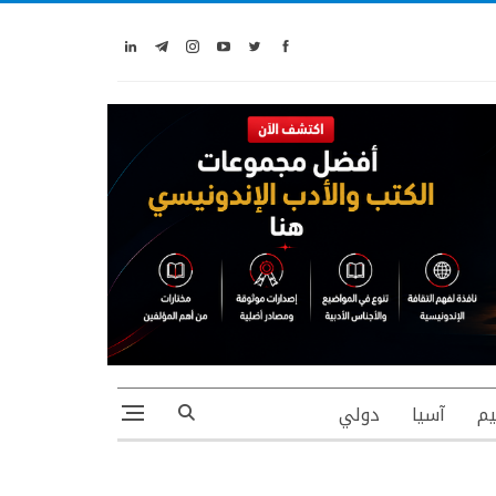
يم
آسيا
دولي