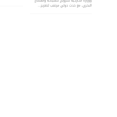
ووزارة الخارجية للترويج للسياحة والقطاع
البحري، مع حدث دولي مرتقب لتعزيز…