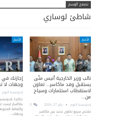
تصفح الوسم
شاطئ لوساري
الأخبار
الأخبار
نائب وزير الخارجية أنيس متّى
يستقبل وفد ماكاسر… تعاون
وجهات لا تف
لاستقطاب استثمارات وسياح
إندونيسيا اليوم
من…
جاكرتا، إندونيسي
ماكاسار ليست غن
إندونيسيا اليوم
يناير 27, 2026
0
والثقافة المتنوع
ملخص سريع تعاون جديد بين ماكاسر
وجهات…