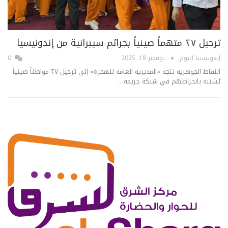
ترحيل ٢٧ متهماً صينياً بجرائم سيبرانية من إندونيسيا
إندونيسيا اليوم
نوفمبر 18, 2025
0
النقاط الجوهرية تتجه «المديرية العامة للهجرة» إلى ترحيل ٢٧ مواطناً صينياً
يُشتبه بانخراطهم في شبكة جريمة…