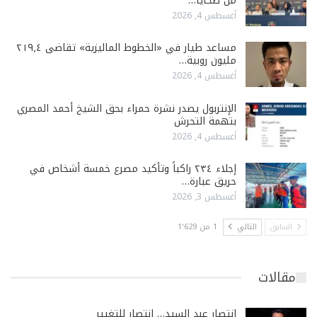
من ضحايا…
أغسطس 4, 2026
مساعد طيار في «الخطوط الماليزية» تقاضى ٢١٩٫٤
مليون روبية…
أغسطس 4, 2026
الإنتربول يصدر نشرة حمراء بحق الشيخ أحمد المصري
بتهمة التحرش
أغسطس 4, 2026
إجلاء ٢٣٤ راكباً وتأكيد مصرع خمسة أشخاص في
حريق عبارة…
أغسطس 3, 2026
السابق
التالي
1 من 1٬629
مقالات
انتصار عبد السيد… انتصار للتغيير