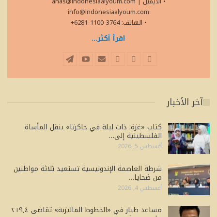
• الايميل
|
anas@indonesiaalyoum.com
info@indonesiaalyoum.com
• الهاتف: 3764-1100-6281+
اقرأ أكثر...
آخر الأخبار
كتاب «غزة: ذات ليلة في جاكرتا» ينقل المأساة
الفلسطينية إلى…
أغسطس 5, 2026
شرطة العاصمة الإندونيسية تستعيد ثلاثة مواطنين
من ضحايا…
أغسطس 4, 2026
مساعد طيار في «الخطوط الماليزية» تقاضى ٢١٩٫٤