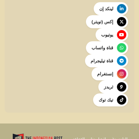
لينكد إن
إكس (تويتر)
يوتيوب
قناة واتساب
قناة تيليجرام
إنستغرام
ثريدز
تيك توك