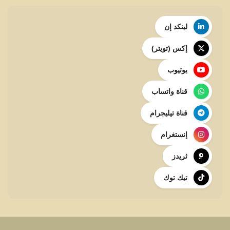
لينكد إن
إكس (تويتر)
يوتيوب
قناة واتساب
قناة تيليجرام
إنستغرام
ثريدز
تيك توك