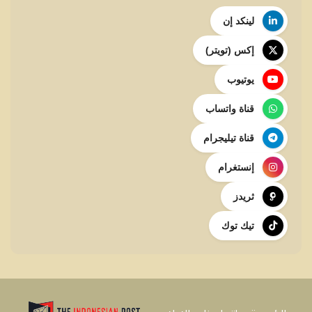
لينكد إن
إكس (تويتر)
يوتيوب
قناة واتساب
قناة تيليجرام
إنستغرام
ثريدز
تيك توك