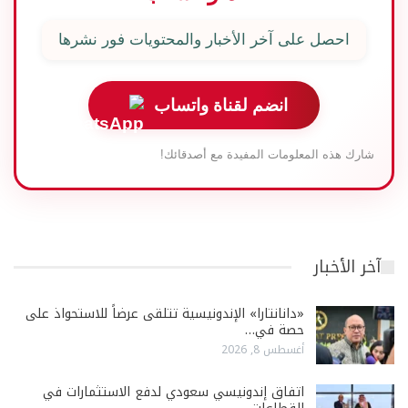
احصل على آخر الأخبار والمحتويات فور نشرها
انضم لقناة واتساب
شارك هذه المعلومات المفيدة مع أصدقائك!
آخر الأخبار
«دانانتارا» الإندونيسية تتلقى عرضاً للاستحواذ على
حصة في…
أغسطس 8, 2026
اتفاق إندونيسي سعودي لدفع الاستثمارات في