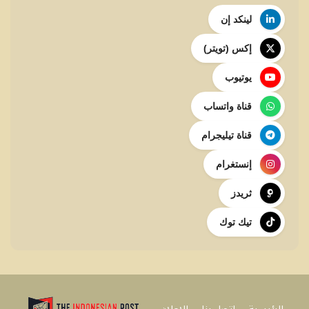
لينكد إن
إكس (تويتر)
يوتيوب
قناة واتساب
قناة تيليجرام
إنستغرام
ثريدز
تيك توك