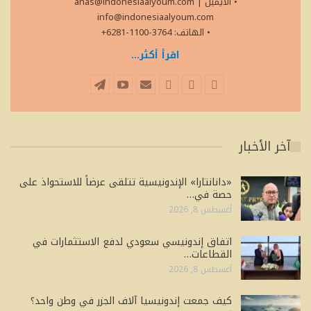
• الايميل
|
anas@indonesiaalyoum.com
info@indonesiaalyoum.com
• الهاتف: 3764-1100-6281+
اقرأ أكثر...
آخر الأخبار
«دانانتارا» الإندونيسية تتلقى عرضاً للاستحواذ على
حصة في…
أغسطس 8, 2026
اتفاق إندونيسي سعودي لدفع الاستثمارات في
القطاعات…
أغسطس 8, 2026
كيف جمعت إندونيسيا آلاف الجزر في وطن واحد؟