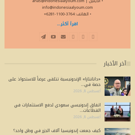
• الايميل
|
anas@indonesiaalyoum.com
info@indonesiaalyoum.com
• الهاتف: 3764-1100-6281+
اقرأ أكثر...
آخر الأخبار
«دانانتارا» الإندونيسية تتلقى عرضاً للاستحواذ على
حصة في…
أغسطس 8, 2026
اتفاق إندونيسي سعودي لدفع الاستثمارات في
القطاعات…
أغسطس 8, 2026
كيف جمعت إندونيسيا آلاف الجزر في وطن واحد؟