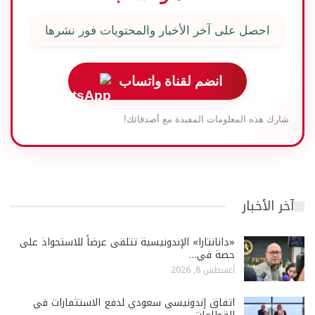
احصل على آخر الأخبار والمحتويات فور نشرها
انضم لقناة واتساب
شارك هذه المعلومات المفيدة مع أصدقائك!
آخر الأخبار
«دانانتارا» الإندونيسية تتلقى عرضاً للاستحواذ على
حصة في…
أغسطس 8, 2026
اتفاق إندونيسي سعودي لدفع الاستثمارات في