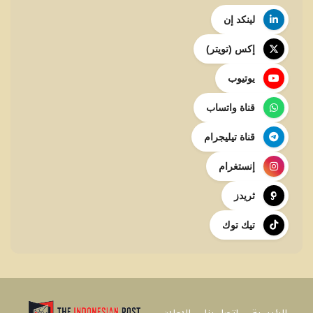
لينكد إن
إكس (تويتر)
يوتيوب
قناة واتساب
قناة تيليجرام
إنستغرام
ثريدز
تيك توك