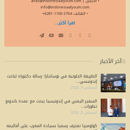
• الايميل
|
anas@indonesiaalyoum.com
info@indonesiaalyoum.com
• الهاتف: 3764-1100-6281+
اقرأ أكثر...
آخر الأخبار
الطريقة الخلوتية في نوسانتارا: رسالة دكتوراه لباحث
إندونيسي…
أغسطس 9, 2026
السفير اليمني في إندونيسيا يبحث مع عمدة باندونغ
تطورات…
أغسطس 9, 2026
كولومبيا تعترف رسميا بسيادة المغرب على أقاليمه