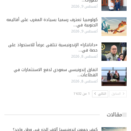
تطورات…
أغسطس 9, 2026
كولومبيا تعترف رسميا بسيادة المغرب على أقاليمه
الجنوبية في…
أغسطس 9, 2026
«دانانتارا» الإندونيسية تتلقى عرضاً للاستحواذ على
حصة في…
أغسطس 8, 2026
اتفاق إندونيسي سعودي لدفع الاستثمارات في
القطاعات…
أغسطس 8, 2026
السابق
التالي
1 من 1٬632
مقالات
كيف جمعت إندونيسيا آلاف الجزر في وطن واحد؟