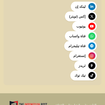
لينكد إن
إكس (تويتر)
يوتيوب
قناة واتساب
قناة تيليجرام
إنستغرام
ثريدز
تيك توك