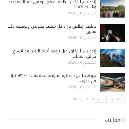
إندونيسيا تختبر أنظمة الدفع الرقمي مع السعودية
والهند لتعزيز…
أغسطس 10, 2026
تايلاند: إطلاق نار داخل مكتب حكومي وتوقيف نائب
سابق
أغسطس 10, 2026
إندونيسيا تغلق جبل برومو أمام الزوار بعد اتساع
حرائق الغابات
أغسطس 10, 2026
بيرتامينا تزود طائرة إماراتية عملاقة بـ٩٢٬٩٠١ لترًا
من وقود…
أغسطس 10, 2026
السابق
التالي
1 من 1٬633
مقالات