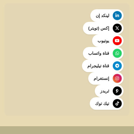
لينكد إن
إكس (تويتر)
يوتيوب
قناة واتساب
قناة تيليجرام
إنستغرام
ثريدز
تيك توك