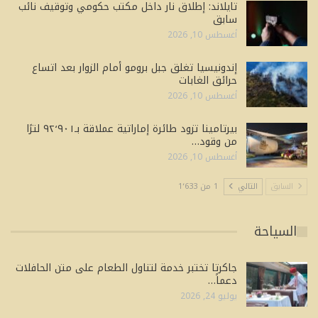
تايلاند: إطلاق نار داخل مكتب حكومي وتوقيف نائب
سابق
أغسطس 10, 2026
إندونيسيا تغلق جبل برومو أمام الزوار بعد اتساع
حرائق الغابات
أغسطس 10, 2026
بيرتامينا تزود طائرة إماراتية عملاقة بـ٩٢٬٩٠١ لترًا
من وقود…
أغسطس 10, 2026
السابق
التالي
1 من 1٬633
السياحة
جاكرتا تختبر خدمة لتناول الطعام على متن الحافلات
دعماً…
يوليو 24, 2026