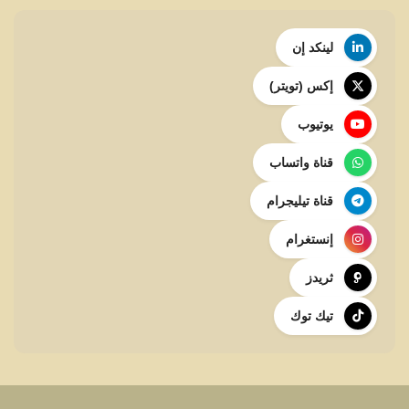
لينكد إن
إكس (تويتر)
يوتيوب
قناة واتساب
قناة تيليجرام
إنستغرام
ثريدز
تيك توك