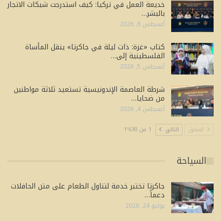
خديعة العمل في تركيا: كيف استدرجت شبكات الاتجار
بالبشر…
أغسطس 6, 2026
كتاب «غزة: ذات ليلة في جاكرتا» ينقل المأساة
الفلسطينية إلى…
أغسطس 5, 2026
شرطة العاصمة الإندونيسية تستعيد ثلاثة مواطنين
من ضحايا…
أغسطس 4, 2026
السابق
التالي
1 من 1٬630
السياحة
جاكرتا تختبر خدمة لتناول الطعام على متن الحافلات
دعماً…
يوليو 24, 2026