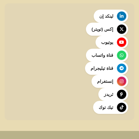
لينكد إن
إكس (تويتر)
يوتيوب
قناة واتساب
قناة تيليجرام
إنستغرام
ثريدز
تيك توك