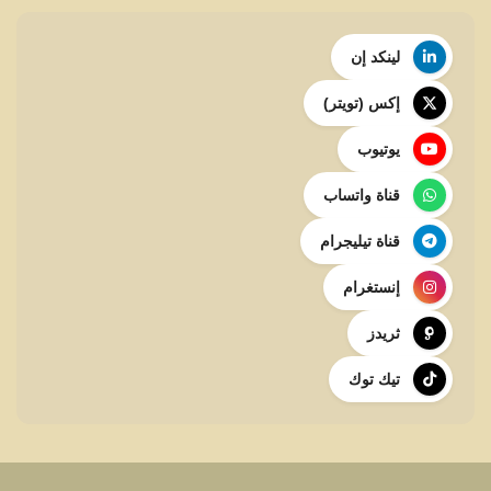
لينكد إن
إكس (تويتر)
يوتيوب
قناة واتساب
قناة تيليجرام
إنستغرام
ثريدز
تيك توك