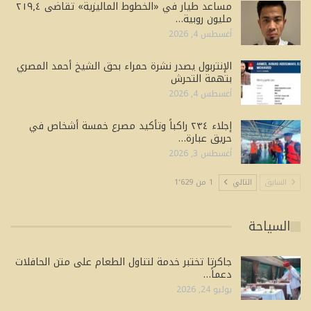
مساعد طيار في «الخطوط الماليزية» تقاضى ٢١٩٫٤
مليون روبية…
أغسطس 4, 2026
الإنتربول يصدر نشرة حمراء بحق الشيخ أحمد المصري
بتهمة التحرش
أغسطس 4, 2026
إجلاء ٢٣٤ راكباً وتأكيد مصرع خمسة أشخاص في
حريق عبارة…
أغسطس 3, 2026
السابق
التالي
1 من 1٬629
السياحة
جاكرتا تختبر خدمة لتناول الطعام على متن الحافلات
دعماً…
يوليو 24, 2026