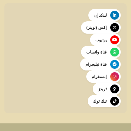
لينكد إن
إكس (تويتر)
يوتيوب
قناة واتساب
قناة تيليجرام
إنستغرام
ثريدز
تيك توك