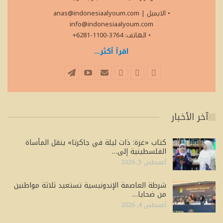
• الايميل
|
anas@indonesiaalyoum.com
info@indonesiaalyoum.com
• الهاتف: 3764-1100-6281+
اقرأ أكثر...
آخر الأخبار
كتاب «غزة: ذات ليلة في جاكرتا» ينقل المأساة
الفلسطينية إلى…
أغسطس 5, 2026
شرطة العاصمة الإندونيسية تستعيد ثلاثة مواطنين
من ضحايا…
أغسطس 4, 2026