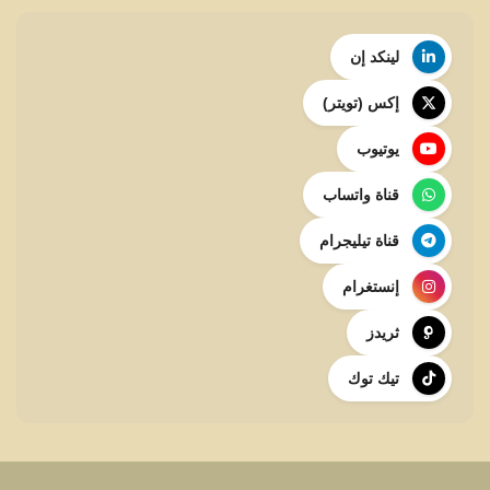
لينكد إن
إكس (تويتر)
يوتيوب
قناة واتساب
قناة تيليجرام
إنستغرام
ثريدز
تيك توك