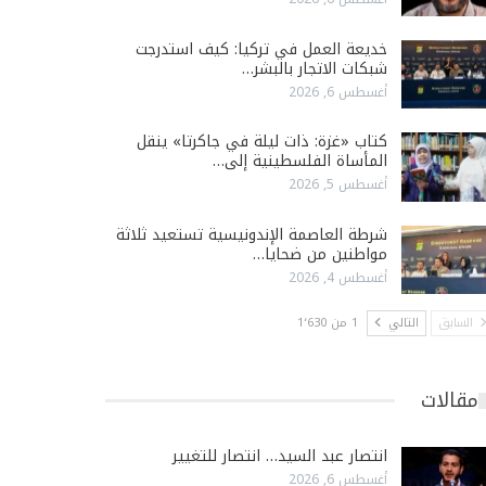
خديعة العمل في تركيا: كيف استدرجت
شبكات الاتجار بالبشر…
أغسطس 6, 2026
كتاب «غزة: ذات ليلة في جاكرتا» ينقل
المأساة الفلسطينية إلى…
أغسطس 5, 2026
شرطة العاصمة الإندونيسية تستعيد ثلاثة
مواطنين من ضحايا…
أغسطس 4, 2026
السابق
التالي
1 من 1٬630
مقالات
انتصار عبد السيد… انتصار للتغيير
أغسطس 6, 2026