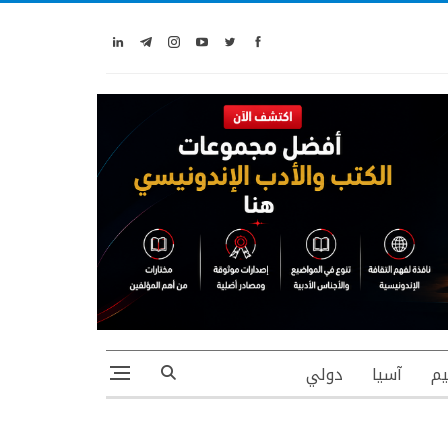
يم
آسيا
دولي