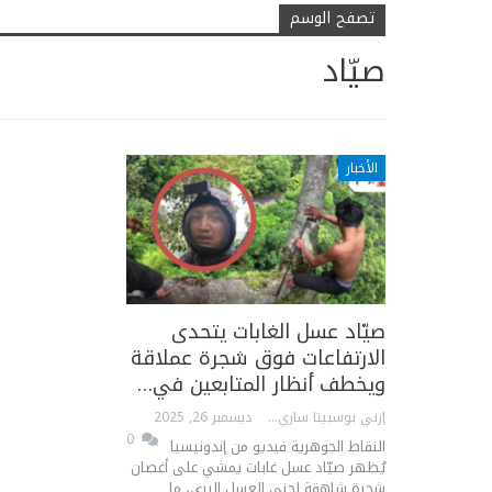
تصفح الوسم
صيّاد
الأخبار
صيّاد عسل الغابات يتحدى
الارتفاعات فوق شجرة عملاقة
ويخطف أنظار المتابعين في…
إرني بوسبيتا ساري
ديسمبر 26, 2025
0
النقاط الجوهرية فيديو من إندونيسيا
يُظهر صيّاد عسل غابات يمشي على أغصان
شجرة شاهقة لجني العسل البري، ما