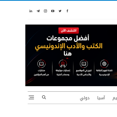
يم
آسيا
دولي