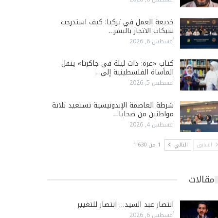
خديعة العمل في تركيا: كيف استدرجت
شبكات الاتجار بالبشر…
أغسطس 6, 2026
كتاب «غزة: ذات ليلة في جاكرتا» ينقل
المأساة الفلسطينية إلى…
أغسطس 5, 2026
شرطة العاصمة الإندونيسية تستعيد ثلاثة
مواطنين من ضحايا…
أغسطس 4, 2026
السابق
التالي
1 من 1٬630
مقالات
انتصار عبد السيد… انتصار للتغيير
أغسطس 6, 2026