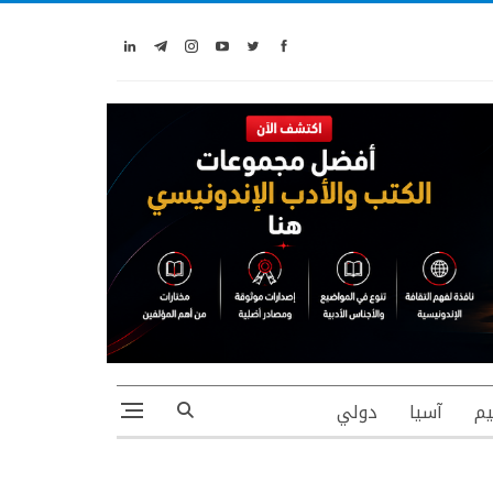
يم
آسيا
دولي