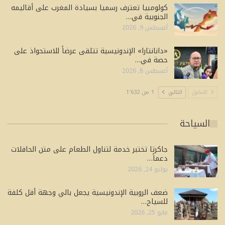
كولومبيا تعترف رسميا بسيادة المغرب على أقاليمه
الجنوبية في…
أغسطس 9, 2026
«دانانتارا» الإندونيسية تتلقى عرضاً للاستحواذ على
حصة في…
أغسطس 8, 2026
السابق
التالي
1 من 1٬632
السياحة
جاكرتا تختبر خدمة لتناول الطعام على متن الحافلات
دعماً…
يوليو 24, 2026
ضعف الروبية الإندونيسية يجعل بالي وجهة أقل كلفة
للسياح…
مايو 25, 2026