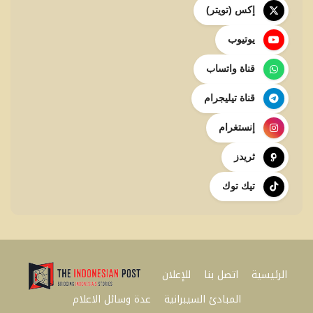
إكس (تويتر)
يوتيوب
قناة واتساب
قناة تيليجرام
إنستغرام
ثريدز
تيك توك
الرئيسية
اتصل بنا
للإعلان
المبادئ السيبرانية
عدة وسائل الاعلام